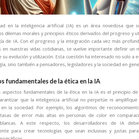
ad en la inteligencia artificial (IA) es un área novedosa que 
s dilemas morales y principios éticos derivados del progreso y ut
gía de IA. Con el progreso y la integración cada vez más profun
s en nuestras vidas cotidianas, se vuelve importante definir un 
 su evolución y utilización. Esta cuestión ha interesado no solo a e
ía, sino también a pensadores, legisladores y la sociedad en gene
os fundamentales de la ética en la IA
 aspectos fundamentales de la ética en la IA es el principio de j
arantizar que la inteligencia artificial no perpetúe ni amplifique
 en la sociedad. Por ejemplo, los algoritmos de reconocimiento
tasas de error más altas en personas de color en comparaci
blancas. A este respecto, los desarrolladores de IA debe
ente para crear tecnologías que sean inclusivas y justas par
ográficos.