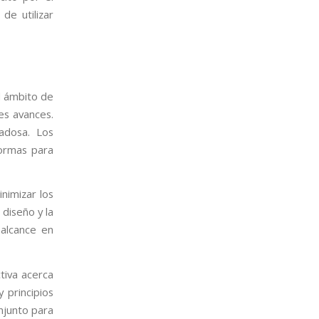
de utilizar
el ámbito de
es avances.
adosa. Los
normas para
inimizar los
 diseño y la
 alcance en
ctiva acerca
 principios
njunto para