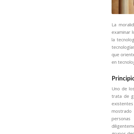
La moralid
examinar lo
la tecnolo
tecnología
que oriente
en tecnolog
Principi
Uno de los
trata de g
existentes
mostrado 
personas 
diligentem
grupos dem