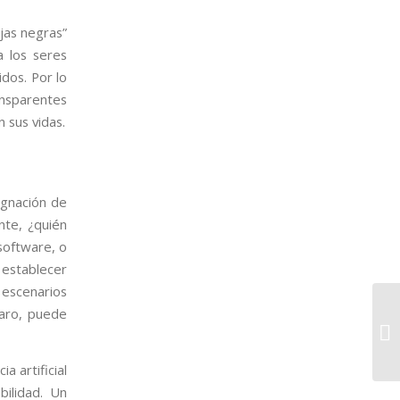
ajas negras”
 los seres
dos. Por lo
ransparentes
 sus vidas.
signación de
nte, ¿quién
software, o
 establecer
 escenarios
claro, puede
a artificial
bilidad. Un