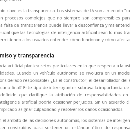
pio clave es la transparencia. Los sistemas de IA son a menudo “c
zan procesos complejos que no siempre son comprensibles para
a falta de transparencia puede llevar a desconfianza y malentendi
rucial que las tecnologías de inteligencia artificial sean lo más t
permitiendo a los usuarios entender cómo funcionan y cómo afectan
iso y transparencia
ncia artificial plantea retos particulares en lo que respecta a la a
lidades. Cuando un vehículo autónomo se involucra en un incide
onsiderado responsable? ¿Es el constructor, el desarrollador del 
suario final? Este tipo de interrogantes subraya la importancia de
efinido que clarifique la atribución de responsabilidades en
teligencia artificial podría ocasionar perjuicios. Sin un acuerdo 
mplicado asignar culpabilidad y resolver los daños ocasionados.
el ámbito de las decisiones autónomas, los sistemas de inteligenci
ser construidos para sostener un estándar ético de responsa