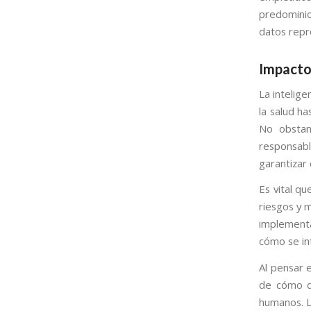
predominio
datos repr
Impacto 
La intelige
la salud h
No obstan
responsabl
garantizar
Es vital qu
riesgos y m
implementa
cómo se in
Al pensar e
de cómo de
humanos. L