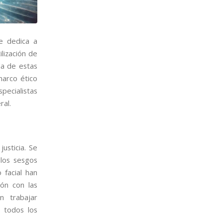
se dedica a
ilización de
da de estas
marco ético
specialistas
ral.
usticia. Se
 los sesgos
 facial han
ón con las
n trabajar
a todos los