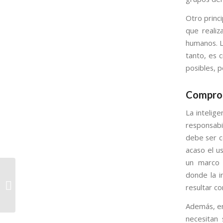
Otro princi
que reali
humanos. L
tanto, es c
posibles, 
Comprom
La intelige
responsabi
debe ser c
acaso el u
un marco d
Potenciadores SEO en
donde la in
Amatitlán:
resultar co
Encabezando el
Posicionamiento Web
Además, en 
necesitan 