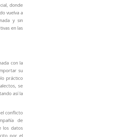
icial, donde
do vuelva a
inada y sin
tivas en las
nada con la
 importar su
lo práctico
alectos, se
ando así la
el conflicto
ompañía de
e los datos
cito por el