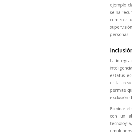
ejemplo cla
se ha recu
cometer un
supervisión
personas.
Inclusió
La integra
inteligenci
estatus ec
es la crea
permite qu
exclusión 
Eliminar el
con un al
tecnología
empleados 