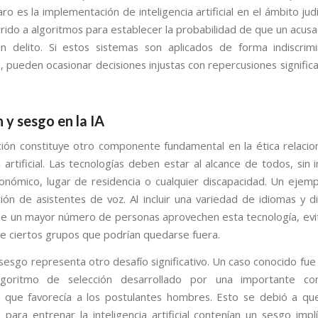
ro es la implementación de inteligencia artificial en el ámbito jud
rrido a algoritmos para establecer la probabilidad de que un acusa
 delito. Si estos sistemas son aplicados de forma indiscrim
, pueden ocasionar decisiones injustas con repercusiones significa
n y sesgo en la IA
ción constituye otro componente fundamental en la ética relacio
a artificial. Las tecnologías deben estar al alcance de todos, sin
onómico, lugar de residencia o cualquier discapacidad. Un ejemp
ción de asistentes de voz. Al incluir una variedad de idiomas y di
e un mayor número de personas aprovechen esta tecnología, evit
de ciertos grupos que podrían quedarse fuera.
 sesgo representa otro desafío significativo. Un caso conocido fue 
goritmo de selección desarrollado por una importante c
, que favorecía a los postulantes hombres. Esto se debió a qu
para entrenar la inteligencia artificial contenían un sesgo implí