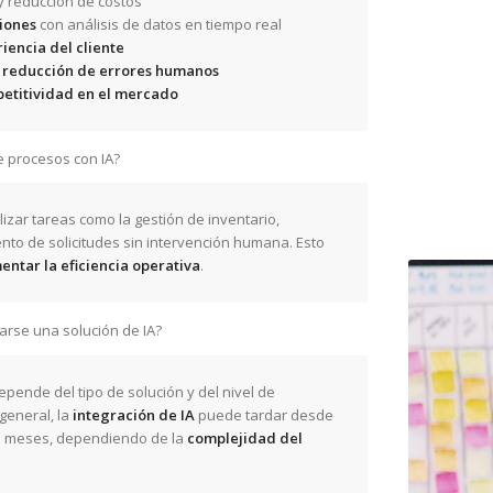
y reducción de costos
iones
con análisis de datos en tiempo real
iencia del cliente
y reducción de errores humanos
petitividad en el mercado
 procesos con IA?
zar tareas como la gestión de inventario,
nto de solicitudes sin intervención humana. Esto
ntar la eficiencia operativa
.
rse una solución de IA?
pende del tipo de solución y del nivel de
general, la
integración de IA
puede tardar desde
s meses, dependiendo de la
complejidad del