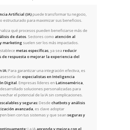
ncia Artificial (IA)
puede transformar tu negocio,
so estructurado para maximizar sus beneficios.
naliza qué procesos pueden beneficiarse más de
álisis de datos
. Sectores como
atención al
a y marketing
suelen ser los más impactados.
stablece
metas específicas
, ya sea
reducir
s de respuesta o mejorar la experiencia del
 IA:
Para garantizar una integración efectiva, es
 asesoría de
especialistas en Inteligencia
ón Digital
. Empresas líderes en
Latinoamérica
,
 desarrollado soluciones personalizadas para
echar el potencial de la IA sin complicaciones.
scalables y seguras:
Desde
chatbots y análisis
tización avanzada
, es clave adoptar
gren bien con tus sistemas y que sean
seguras y
continuamente:
La IA
aprende y mejora con el