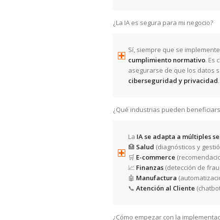
¿La IA es segura para mi negocio?
Sí, siempre que se implement
cumplimiento normativo
. Es 
asegurarse de que los datos 
ciberseguridad y privacidad
.
¿Qué industrias pueden beneficiarse
La
IA se adapta a múltiples s
🏥
Salud
(diagnósticos y gesti
🛒
E-commerce
(recomendacio
📈
Finanzas
(detección de fraud
🤖
Manufactura
(automatizaci
📞
Atención al Cliente
(chatbot
¿Cómo empezar con la implementac