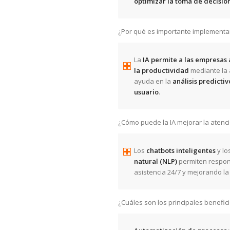
optimizar la toma de decisio
¿Por qué es importante implementa
La
IA permite a las empresas 
la productividad
mediante la 
ayuda en la
análisis predictiv
usuario
.
¿Cómo puede la IA mejorar la atenció
Los
chatbots inteligentes
y lo
natural (NLP)
permiten respond
asistencia 24/7 y mejorando l
¿Cuáles son los principales benefici