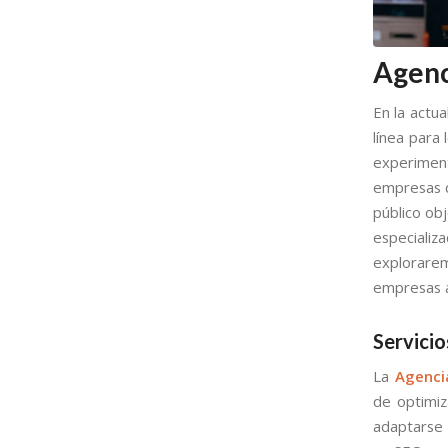
Agenc
En la actua
línea para
experiment
empresas q
público ob
especializ
explorarem
empresas a
Servici
La
Agenci
de optimi
adaptarse 