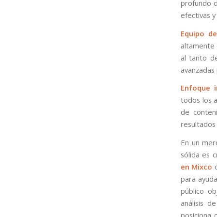
profundo d
efectivas 
Equipo de
altamente 
al tanto d
avanzadas 
Enfoque i
todos los a
de conteni
resultados 
En un merc
sólida es 
en Mixco
o
para ayuda
público ob
análisis d
posiciona 