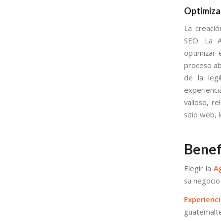
Optimiza
La creació
SEO. La A
optimizar 
proceso aba
de la leg
experienci
valioso, r
sitio web, 
Benef
Elegir la
A
su negocio 
Experienc
guatemalte