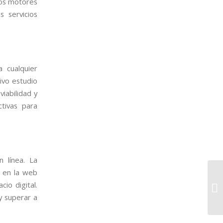
los motores
 servicios
a cualquier
ivo estudio
viabilidad y
ctivas para
 línea. La
a en la web
cio digital.
y superar a