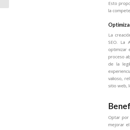
Posicionamiento Web
Esto propo
la compete
Optimiza
La creació
SEO. La A
optimizar 
proceso aba
de la leg
experienci
valioso, r
sitio web, 
Benef
Optar por
mejorar el