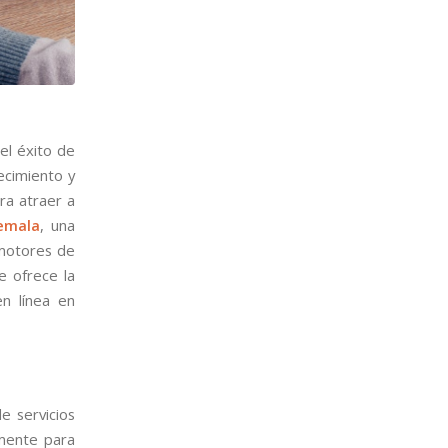
 el éxito de
ecimiento y
ra atraer a
emala
, una
 motores de
e ofrece la
n línea en
e servicios
mente para