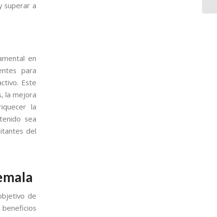
y superar a
damental en
entes para
ctivo. Este
s, la mejora
iquecer la
ntenido sea
itantes del
temala
objetivo de
 beneficios