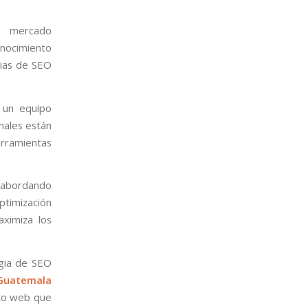
l mercado
onocimiento
gias de SEO
 un equipo
nales están
erramientas
 abordando
optimización
aximiza los
egia de SEO
Guatemala
nto web que