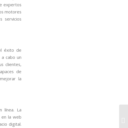
de expertos
los motores
 servicios
el éxito de
r a cabo un
s clientes,
 capaces de
 mejorar la
 línea. La
a en la web
cio digital.