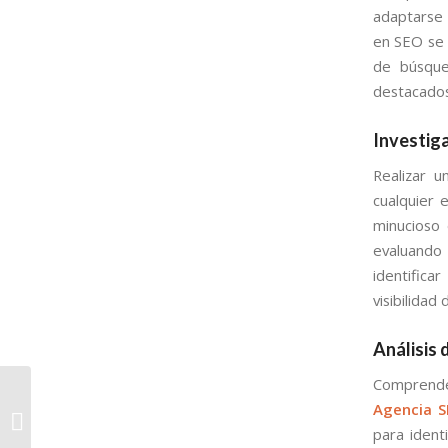
adaptarse 
en SEO se 
de búsque
destacados
Investiga
Realizar u
cualquier 
minucioso 
evaluando 
identifica
visibilidad
Análisis
Comprende
Expertos SEO en Santa
Agencia 
Catarina Pinula:
Encabezando el
para identi