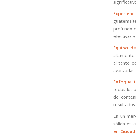
significati
Experienc
guatemalte
profundo d
efectivas 
Equipo de
altamente 
al tanto d
avanzadas 
Enfoque i
todos los a
de conteni
resultados 
En un merc
sólida es 
en Ciudad