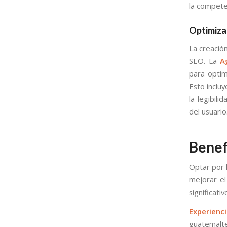
la compete
Optimiza
La creació
SEO. La
A
para optim
Esto incluy
la legibil
del usuario
Benef
Optar por 
mejorar el
significati
Experienc
guatemalte