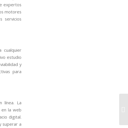
de expertos
los motores
 servicios
a cualquier
ivo estudio
viabilidad y
ctivas para
 línea. La
a en la web
cio digital.
y superar a