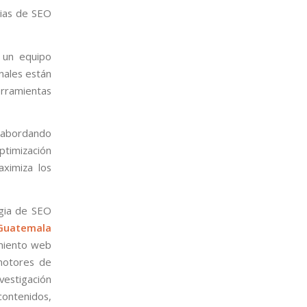
gias de SEO
 un equipo
nales están
erramientas
 abordando
optimización
aximiza los
egia de SEO
Guatemala
amiento web
motores de
vestigación
 contenidos,