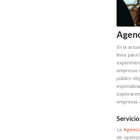
Agenc
En la actua
línea para
experiment
empresas q
público ob
especializ
explorarem
empresas a
Servici
La
Agenci
de optimi