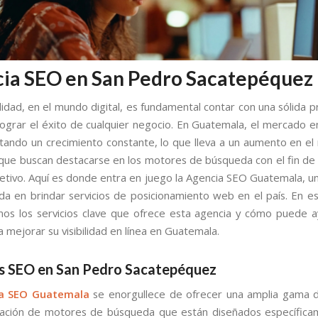
ia SEO en San Pedro Sacatepéquez
lidad, en el mundo digital, es fundamental contar con una sólida 
 lograr el éxito de cualquier negocio. En Guatemala, el mercado en
ando un crecimiento constante, lo que lleva a un aumento en e
ue buscan destacarse en los motores de búsqueda con el fin de 
jetivo. Aquí es donde entra en juego la Agencia SEO Guatemala, 
ada en brindar servicios de posicionamiento web en el país. En est
os los servicios clave que ofrece esta agencia y cómo puede a
 mejorar su visibilidad en línea en Guatemala.
os SEO en San Pedro Sacatepéquez
a SEO Guatemala
se enorgullece de ofrecer una amplia gama d
zación de motores de búsqueda que están diseñados específica