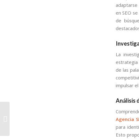
adaptarse 
en SEO se 
de búsque
destacados
Investiga
La investi
estrategia
de las pala
competitiv
impulsar el
Análisis
Empresa SEO en Santa
Comprende
Catarina Pinula:
Agencia 
Liderando el
para identi
Posicionamiento Web
Esto propo