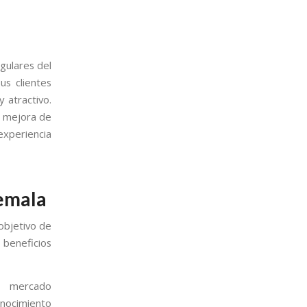
gulares del
us clientes
 atractivo.
la mejora de
experiencia
temala
objetivo de
 beneficios
l mercado
onocimiento